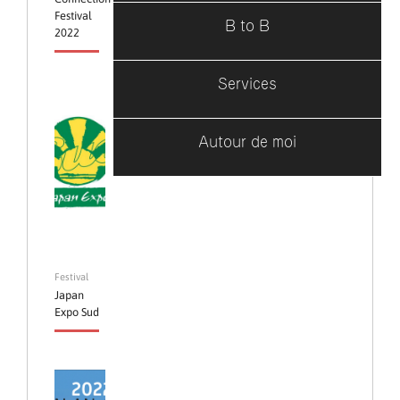
Festival
B to B
2022
Services
Autour de moi
Festival
Japan
Expo Sud