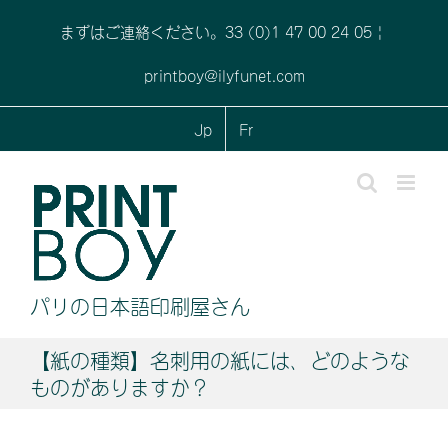
Skip
まずはご連絡ください。33 (0)1 47 00 24 05
|
to
content
printboy@ilyfunet.com
Jp
Fr
パリの日本語印刷屋さん
【紙の種類】
名刺用の紙には、どのような
ものがありますか？