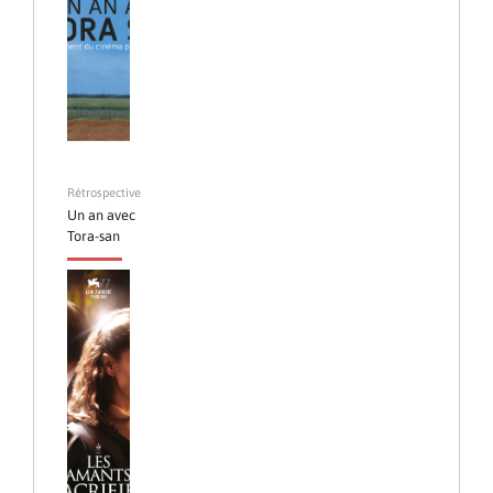
Rétrospective
Un an avec
Tora-san