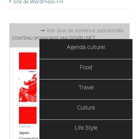
Site de WordPress-FR
Voir plus de contenus sponsorisés
DIGIBU.NET
CONTENU SPONSORISÉ PAR
Agenda culturel
Food
Travel
Culture
Life Style
Festival
Japan
Connection