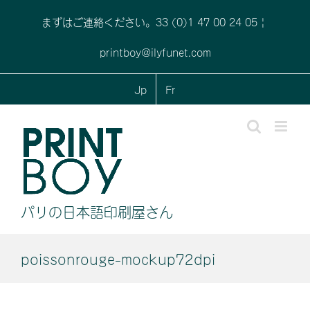
Skip
まずはご連絡ください。33 (0)1 47 00 24 05
|
to
content
printboy@ilyfunet.com
Jp
Fr
パリの日本語印刷屋さん
poissonrouge-mockup72dpi