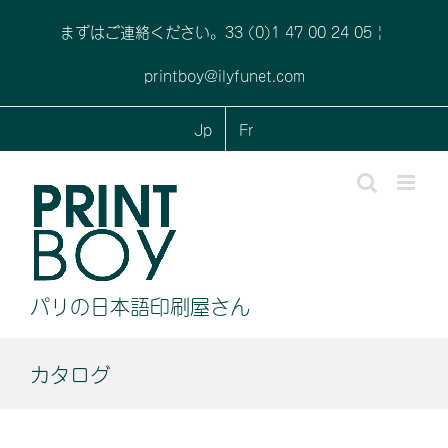
Skip
まずはご連絡ください。33 (0)1 47 00 24 05
|
to
content
printboy@ilyfunet.com
Jp
Fr
パリの日本語印刷屋さん
カタログ