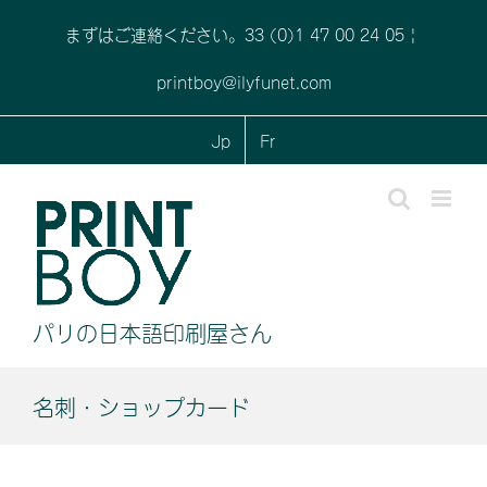
Skip
まずはご連絡ください。33 (0)1 47 00 24 05
|
to
content
printboy@ilyfunet.com
Jp
Fr
パリの日本語印刷屋さん
名刺・ショップカード